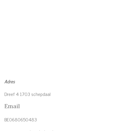
Adres
Dreef 4 1703 schepdaal
Email
BE0680650483