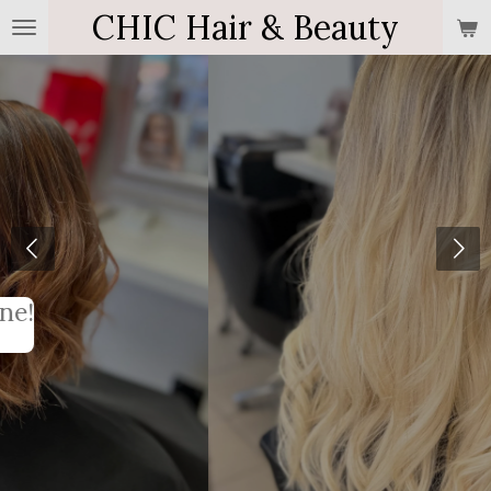
CHIC Hair & Beauty
Ga
direct
naar
de
hoofdinhoud