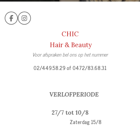
F
I
a
n
c
s
CHIC
e
t
b
a
Hair & Beauty
o
g
Voor afspraken bel ons op het nummer
o
r
k
a
02/449.58.29 of 0472/83.68.31
m
VERLOFPERIODE
27/7 tot 10/8
Zaterdag 15/8